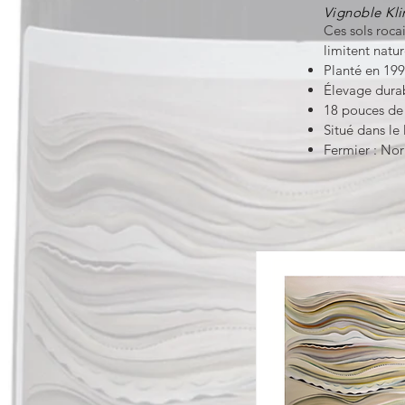
Vignoble Kli
Ces sols roca
limitent natur
Planté en 19
Élevage dura
18 pouces de 
Situé dans l
Fermier : No