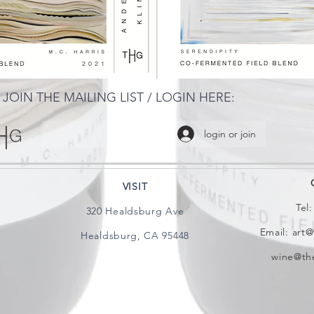
JOIN THE MAILING LIST / LOGIN HERE:
login or join
VISIT
Tel
320 Healdsburg Ave
Email:
art@
Healdsburg, CA 95448
wine@the