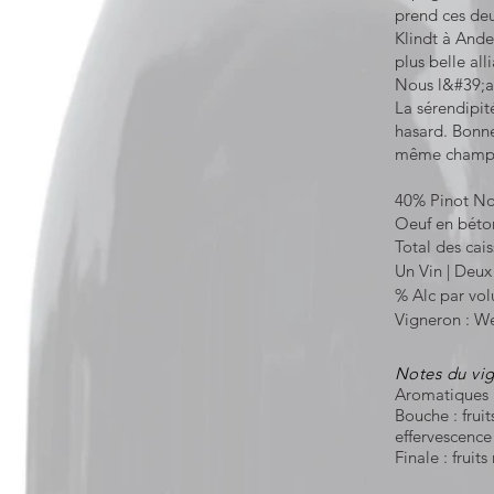
prend ces deu
Klindt à Ande
plus belle all
Nous l&#39;
La sérendipit
hasard. Bonne
même champ, p
40% Pinot No
Oeuf en béton
Total des cais
Un Vin | Deu
% Alc par vol
Vigneron : We
Notes du vi
Aromatiques :
Bouche : frui
effervescenc
Finale : fruit