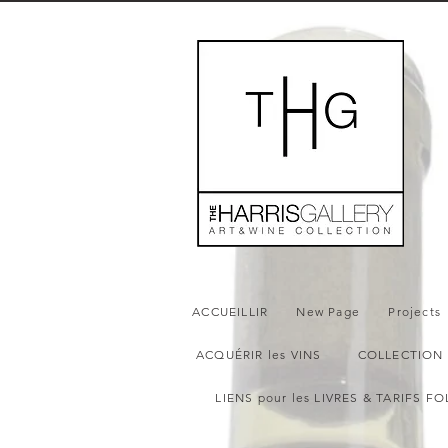
ACCUEILLIR
New Page
Projects
ACQUÉRIR les VINS
COLLECTION 
LIENS pour les LIVRES & TARIFS FO