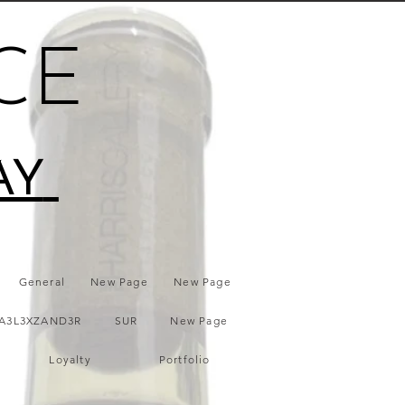
CE
AY
General
New Page
New Page
A3L3XZAND3R
SUR
New Page
Loyalty
Portfolio