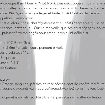
x cépages (Pinot Gris + Pinot Noir), tous deux poussant dans le vi
rson Valley, et les fait fermenter ensemble dans du chêne neutre. Le r
iance d&#39;un vin rouge léger et fruité. C&#39;est un délice absolu s
appelons,
Sérendipité
.
é est quelque chose d&#39;intéressant ou d&#39;agréable qui se pa
 chance inattendue... Quelle merveille que ces deux cépages, pouss
uissent être mélangés pour créer un vin aussi délicieux.
ir + 60% Pinot Gris
 + chêne français neutre pendant 6 mois
ses produites : 112
x
Étiquettes
ume : 13,1 %
lls Guthrie
gneron
 Orange sanguine, pétales de rose séchés, pastille confite red fruits
ts rouges croquants (canneberge/grenade/cerise) corps moyen, légè
e
s rouges et noirs vifs, acidité vibrante, persistance, feuilles de fenouil