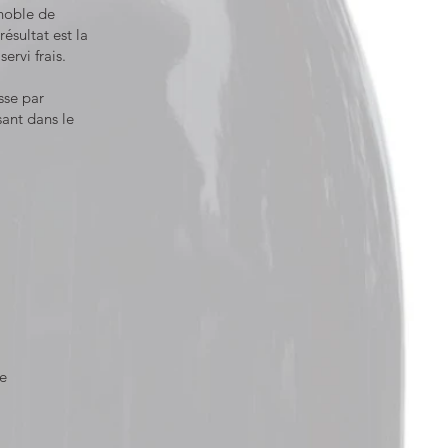
gnoble de
ésultat est la
ervi frais.
sse par
ant dans le
re