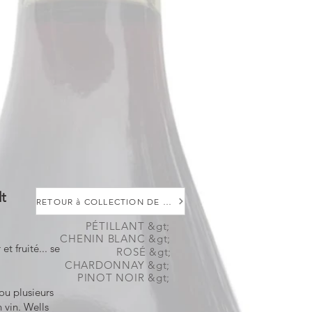
dt
RETOUR à COLLECTION DE VINS
PÉTILLANT &gt;
CHENIN BLANC &gt;
 fruité... se
ROSÉ &gt;
CHARDONNAY &gt;
PINOT NOIR &gt;
 ou plusieurs
vin. Wells