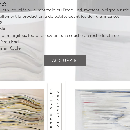
ndt
illeux, couplés au climat froid du Deep End, mettent la vigne à rude
ellement la production à de petites quantités de fruits intenses.
98
ble
loam argileux lourd recouvrant une couche de roche fracturée
e Deep End
rman Kobler
ACQUÉRIR