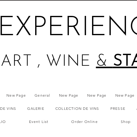
EXPERIEN
ART , WINE
&
ST
New Page
General
New Page
New Page
New Page
DE VINS
GALERIE
COLLECTION DE VINS
PRESSE
LIO
Event List
Order Online
Shop