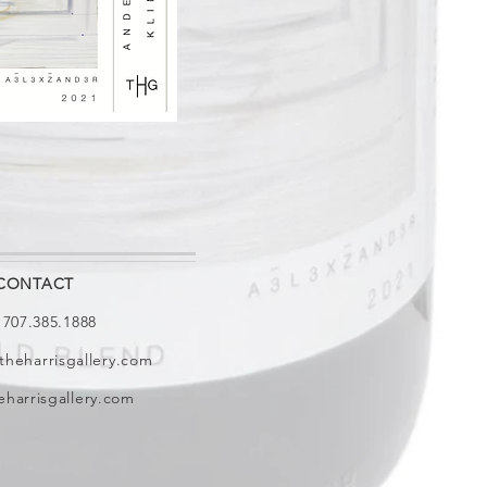
CONTACT
: 707.385.1888
theharrisgallery.com
harrisgallery.com