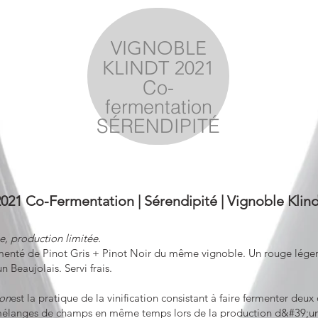
VIGNOBLE
KLINDT 2021
Co-
fermentation
SÉRENDIPITÉ
021 Co-Fermentation | Sérendipité | Vignoble Klin
le, production limitée.
menté de Pinot Gris + Pinot Noir du même vignoble. Un rouge léger et
 Beaujolais. Servi frais.
on
est la pratique de la vinification consistant à faire fermenter deux
élanges de champs en même temps lors de la production d&#39;un 