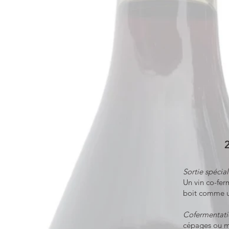
2
Sortie spécia
Un vin co-fer
boit comme un
Cofermentati
cépages ou m