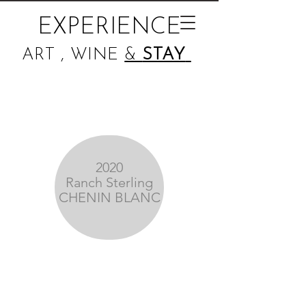
EXPERIENCE
ART , WINE
&
STAY
2020
Ranch Sterling
CHENIN BLANC
Pour ceux qui ont tendance à
préférer un Chardonnay non
boisé ou à rechercher des
blancs plus légers,
Le chenin est