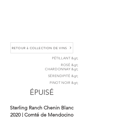
peut-être ce que vos papilles
recherchent
.
Il a le nez de quelque chose de
sucré, une sensation en bouche
délicate et une finale très
sèche.
RETOUR à COLLECTION DE VINS
PÉTILLANT &gt;
ROSÉ &gt;
CHARDONNAY &gt;
SÉRENDIPITÉ
&gt;
PINOT NOIR &gt;
ÉPUISÉ
Sterling Ranch Chenin Blanc
2020 | Comté de Mendocino