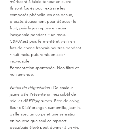
mûrissent à faible teneur en sucre.
Ils sont foulés pour extraire les
composés phénoliques des peaux,
pressés doucement pour déposer le
fruit, puis le jus repose
en acier
inoxydable pendant ~ un mois.
C&#39;est
puis fermenté et vieilli en
fûts de chêne français neutres pendant
~huit mois, puis remis en acier
inoxydable.
Fermentation spontanée. Non filtré et
non amende.
Notes de dégustation :
De couleur
jaune pâle.
Présente un nez subtil de
miel et d&#39;agrumes. Pâte de coing,
fleur d&#39;oranger, camomille, jasmin,
paille avec un corps et une sensation
en bouche que seul ce rapport
peau/baie élevé peut donner à un vin.