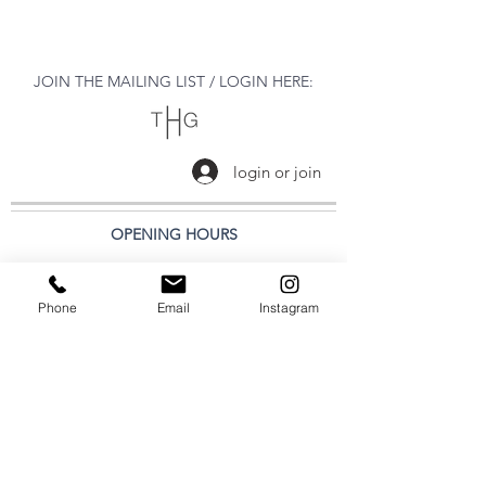
JOIN THE MAILING LIST / LOGIN HERE:
login or join
OPENING HOURS
THURSDAY to MONDAY
Phone
Email
Instagram
11:00 AM - 6:00 PM
VISIT
320 Healdsburg Ave
Healdsburg, CA 95448