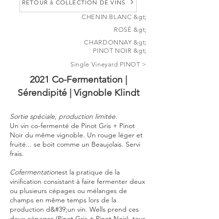
RETOUR à COLLECTION DE VINS
CHENIN BLANC &gt;
ROSÉ &gt;
CHARDONNAY &gt;
PINOT NOIR &gt;
Single Vineyard PINOT >
2021 Co-Fermentation |
Sérendipité | Vignoble Klindt
Sortie spéciale, production limitée.
Un vin co-fermenté de Pinot Gris + Pinot
Noir du même vignoble. Un rouge léger et
fruité... se boit comme un Beaujolais. Servi
frais.
Cofermentation
est la pratique de la
vinification consistant à faire fermenter deux
ou plusieurs cépages ou mélanges de
champs en même temps lors de la
production d&#39;un vin. Wells prend ces
deux cépages (Pinot Gris + Pinot Noir), tous