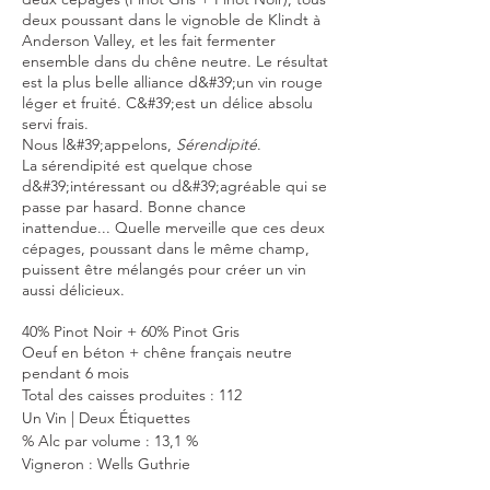
deux poussant dans le vignoble de Klindt à
Anderson Valley, et les fait fermenter
ensemble dans du chêne neutre. Le résultat
est la plus belle alliance d&#39;un vin rouge
léger et fruité. C&#39;est un délice absolu
servi frais.
Nous l&#39;appelons,
Sérendipité
.
La sérendipité est quelque chose
d&#39;intéressant ou d&#39;agréable qui se
passe par hasard. Bonne chance
inattendue... Quelle merveille que ces deux
cépages, poussant dans le même champ,
puissent être mélangés pour créer un vin
aussi délicieux.
40% Pinot Noir + 60% Pinot Gris
Oeuf en béton + chêne français neutre
pendant 6 mois
Total des caisses produites : 112
Un Vin | Deux
Étiquettes
% Alc par volume : 13,1 %
Vigneron : Wells Guthrie