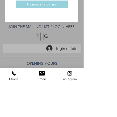
Passer à la caisse
JOIN THE MAILING LIST / LOGIN HERE:
login or join
OPENING HOURS
THURSDAY to MONDAY
Phone
Email
Instagram
11:00 AM - 6:00 PM
VISIT
320 Healdsburg Ave